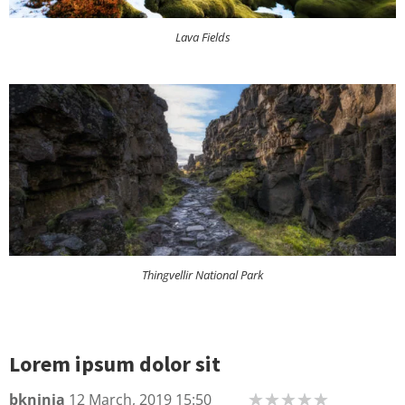
Lava Fields
Thingvellir National Park
Lorem ipsum dolor sit
bkninja
12 March, 2019 15:50
★
★
★
★
★