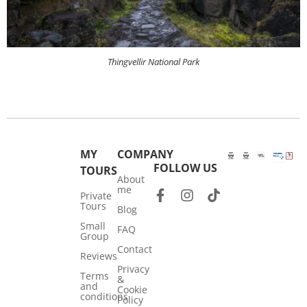
Thingvellir National Park
MY
COMPANY
FOLLOW US
TOURS
About
me
Private
Tours
Blog
Small
FAQ
Group
Contact
Reviews
Privacy
Terms
&
and
Cookie
conditions
Policy